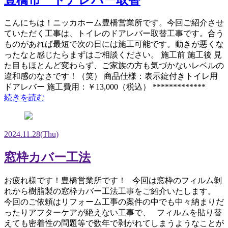
こんにちは！ニッカホーム豊橋営業所です。今回ご紹介させ
ていただく工事は、トイレのドアレバー取替工事です。合う
ものがあれば最短で次の日には施工可能です。動きが悪くな
ったなと感じたらまずはご相談ください。 施工前 施工後 見
た目もほとんど変わらず、ご家族の方も気づかないレベルの
違和感のなさです！（笑） 商品仕様：表示錠付きトイレ用
ドアレバー 施工費用：￥13,000（税込） *************
続きを読む
2024.11.28
(Thu)
窓枠カバー工法
お疲れ様です！豊橋営業所です！ 今回は窓枠のフィルム剝
れから樹脂製の窓枠カバー工法工事をご紹介いたします。
今回のご依頼はリフォーム工事の案件の中でも中々納まりだ
ったりアフターケアが絶えない工事で、 フィルムを貼り替
えても密着性の問題等で数年で剥がれてしまうようなことが