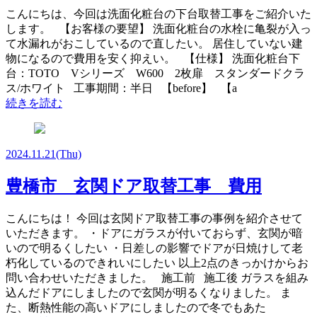
こんにちは、今回は洗面化粧台の下台取替工事をご紹介いた
します。 【お客様の要望】 洗面化粧台の水栓に亀裂が入っ
て水漏れがおこしているので直したい。 居住していない建
物になるので費用を安く抑えい。 【仕様】 洗面化粧台下
台：TOTO Vシリーズ W600 2枚扉 スタンダードクラ
ス/ホワイト 工事期間：半日 【before】 【a
続きを読む
2024.11.21
(Thu)
豊橋市 玄関ドア取替工事 費用
こんにちは！ 今回は玄関ドア取替工事の事例を紹介させて
いただきます。 ・ドアにガラスが付いておらず、玄関が暗
いので明るくしたい ・日差しの影響でドアが日焼けして老
朽化しているのできれいにしたい 以上2点のきっかけからお
問い合わせいただきました。 施工前 施工後 ガラスを組み
込んだドアにしましたので玄関が明るくなりました。 ま
た、断熱性能の高いドアにしましたので冬でもあた