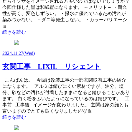
たらイグサをイメージされる方多いのではないでしょうか？
今回仕様した畳は和紙畳になります。 ～メリット～ ・耐久
性が高く、変色しずらい。 ・撥水に優れているため汚れが
染みつかない。 ・ダニ等発生しない。 ・カラーバリエーシ
ョ
続きを読む
2024.11.27
(Wed)
玄関工事 LIXIL リシェント
こんばんは。 今回は改装工事の一部玄関取替工事の紹介
になります。 アルミは錆びにくい素材ですが、油分、塩
分、砂などの汚れが付着したままになると錆びることがあり
ます。 白く粉をふいたようになっているのは錆びです。 工
事前 工事後 イメージが変わりました。 玄関は家の顔とも
言いますのでとても良くなりました(^^)/ &
続きを読む