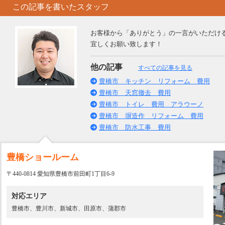
この記事を書いたスタッフ
お客様から「ありがとう」の一言がいただけ
宜しくお願い致します！
他の記事
すべての記事を見る
豊橋市 キッチン リフォーム 費用
豊橋市 天窓撤去 費用
豊橋市 トイレ 費用 アラウーノ
豊橋市 塀造作 リフォーム 費用
豊橋市 防水工事 費用
豊橋ショールーム
〒440-0814 愛知県豊橋市前田町1丁目6-9
対応エリア
豊橋市、豊川市、新城市、田原市、蒲郡市