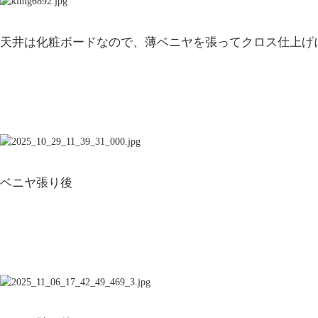
名古屋リフォーム&増改築のニッカホーム株式会社
天井は化粧ボードなので、薄ベニヤを張ってクロス仕上げ
Copyright © 2013 Nikka-Home Corporation. All R
プライバシーポリシー
お問い合わせ
ニッカホーム公式サイト
ベニヤ張り後