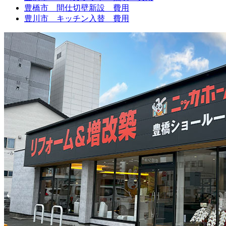
豊橋市 間仕切壁新設 費用
豊川市 キッチン入替 費用