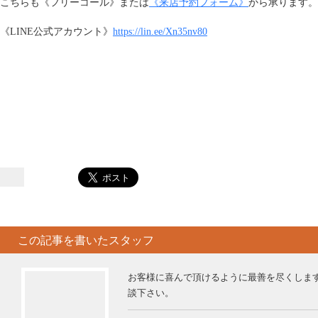
こちらも《フリーコール》または
《来店予約フォーム》
から承ります。
《LINE公式アカウント》
https://lin.ee/Xn35nv80
この記事を書いたスタッフ
お客様に喜んで頂けるように最善を尽くしま
談下さい。