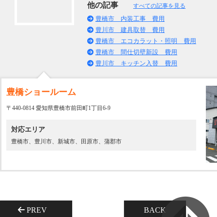
他の記事
すべての記事を見る
豊橋市 内装工事 費用
豊川市 建具取替 費用
豊橋市 エコカラット・照明 費用
豊橋市 間仕切壁新設 費用
豊川市 キッチン入替 費用
豊橋ショールーム
〒440-0814 愛知県豊橋市前田町1丁目6-9
対応エリア
豊橋市、豊川市、新城市、田原市、蒲郡市
PREV
BACK