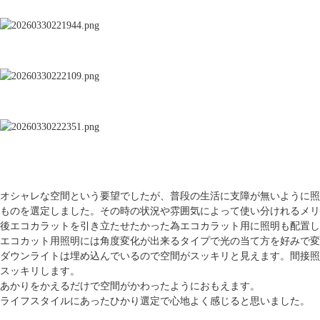
オシャレな空間という要望でしたが、普段の生活に支障が無いよう
に照
ものを選定しました。その時の状
況や雰囲気によって使い分けれるメリ
後エコカラットを引き立たせたかった為エコカラット用に照明も配
置し
エコカット用照明には角度変化が出来るタイプで光の当て方を好み
で変
ダウンライトは埋め込んでいるので空間がスッキリと見えます。間
接照
スッキリします。
あかりをかえるだけで空間がかわったようにおもえます。
ライフスタイルにあったひかり選定で心地よく感じると思いました。