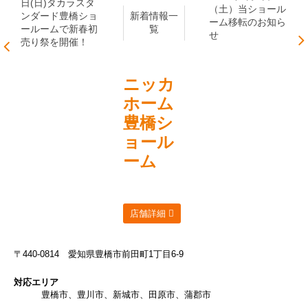
日(日)タカラスタ
（土）当ショール
ンダード豊橋ショ
新着情報一
ーム移転のお知ら
ールームで新春初
覧
せ
売り祭を開催！
ニッカ
ホーム
豊橋シ
ョール
ーム
店舗詳細
〒440-0814
愛知県豊橋市前田町1丁目6-9
対応エリア
豊橋市、豊川市、新城市、田原市、蒲郡市