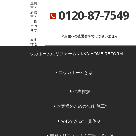
豊川
ニッカホーム総合サイト
ニッカホーム会社概要
ショールーム一覧
市・
0120-87-7549
新城
市・
田原
市の
リフ
ォー
※店舗への直通番号ではございません
ム＆
増改
お問い合わせ
無料見積もり
来店
築な
ニッカホームのリフォーム
ら
NIKKA-HOME REFORM
ニッカホームとは
代表挨拶
お客様のための"自社施工"
安心できる"一貫体制"