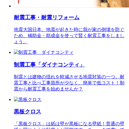
耐震工事・耐震リフォーム
地震大国日本。地震が起きた時に我が家の倒壊を防ぐ
ため、補助金・助成金を使って賢く耐震工事をしまし
ょう。
制震工事「ダイナコンティ」
制震とは建物の揺れを軽減させる地震対策の一つ。耐
震工事と比べ工事箇所が少なく、簡単で低コスト！制
震から耐震工事を始めませんか？
黒板クロス
「黒板クロス」は紙は壁が黒板になる壁紙！普通の壁