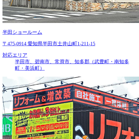
半田ショールーム
〒475-0914 愛知県半田市土井山町1-211-15
対応エリア
半田市、碧南市、常滑市、知多郡（武豊町・南知多
町・美浜町）