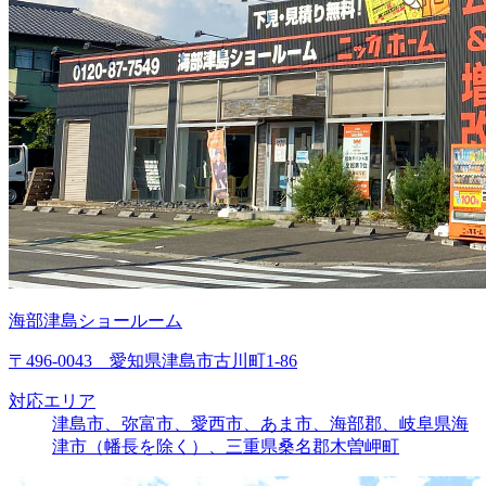
海部津島ショールーム
〒496-0043 愛知県津島市古川町1-86
対応エリア
津島市、弥富市、愛西市、あま市、海部郡、岐阜県海
津市（幡長を除く）、三重県桑名郡木曽岬町