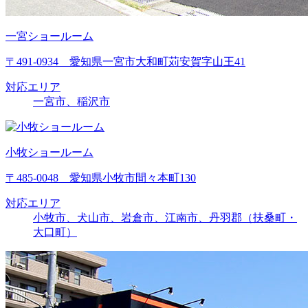
一宮ショールーム
〒491-0934 愛知県一宮市大和町苅安賀字山王41
対応エリア
一宮市、稲沢市
小牧ショールーム
〒485-0048 愛知県小牧市間々本町130
対応エリア
小牧市、犬山市、岩倉市、江南市、丹羽郡（扶桑町・
大口町）