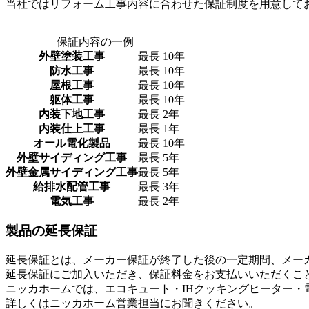
当社ではリフォーム工事内容に合わせた保証制度を用意して
保証内容の一例
外壁塗装工事
最長 10年
防水工事
最長 10年
屋根工事
最長 10年
躯体工事
最長 10年
内装下地工事
最長 2年
内装仕上工事
最長 1年
オール電化製品
最長 10年
外壁サイディング工事
最長 5年
外壁金属サイディング工事
最長 5年
給排水配管工事
最長 3年
電気工事
最長 2年
製品の延長保証
延長保証とは、メーカー保証が終了した後の一定期間、メー
延長保証にご加入いただき、保証料金をお支払いいただくこと
ニッカホームでは、エコキュート・IHクッキングヒーター・
詳しくはニッカホーム営業担当にお聞きください。