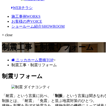
WEBチラシ
施工事例
WORKS
お客様の声
VOICE
ショールーム紹介
SHOWROOM
× close
制震工事・制震リフォーム
ニッカホーム豊橋TOP
>
制震工事・制震リフォーム
制震リフォーム
「耐震」という言葉に比べ、「
制振
」という言葉は聞きなれ
制振とは、「耐震」「免震」と並ぶ地震対策のひとつ。
建物へ影響を及ぼす地震力を、建物内部の機構によって減衰