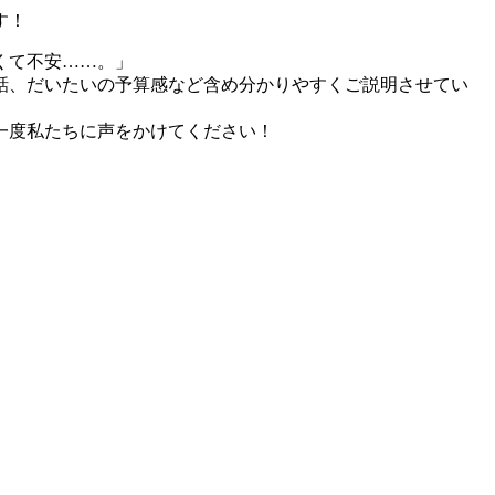
す！
くて不安……。」
話、だいたいの予算感など含め分かりやすくご説明させてい
一度私たちに声をかけてください！