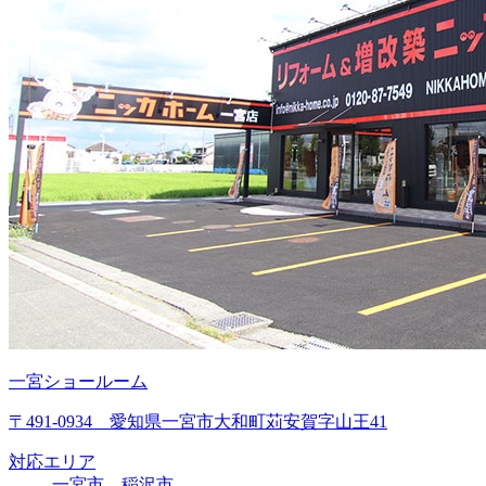
一宮ショールーム
〒491-0934 愛知県一宮市大和町苅安賀字山王41
対応エリア
一宮市、稲沢市