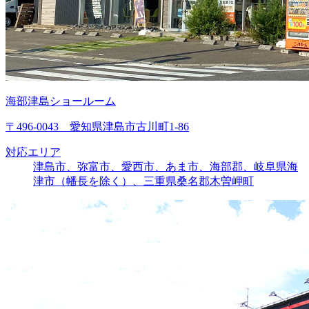
海部津島ショールーム
〒496-0043 愛知県津島市古川町1-86
対応エリア
津島市、弥富市、愛西市、あま市、海部郡、岐阜県海
津市（幡長を除く）、三重県桑名郡木曽岬町