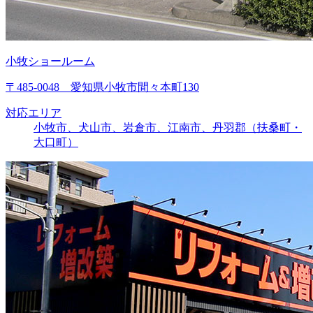
小牧ショールーム
〒485-0048 愛知県小牧市間々本町130
対応エリア
小牧市、犬山市、岩倉市、江南市、丹羽郡（扶桑町・
大口町）