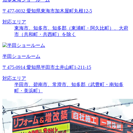
〒477-0032 愛知県東海市加木屋町丸根12-5
対応エリア
東海市、知多市、知多郡（東浦町・阿久比町）、大府
市（共和町・共西町）を除く
半田ショールーム
〒475-0914 愛知県半田市土井山町1-211-15
対応エリア
半田市、碧南市、常滑市、知多郡（武豊町・南知多
町・美浜町）