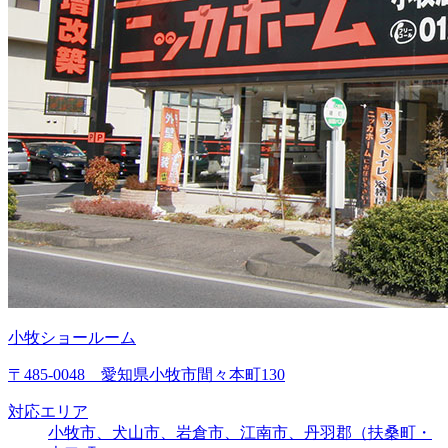
小牧ショールーム
〒485-0048 愛知県小牧市間々本町130
対応エリア
小牧市、犬山市、岩倉市、江南市、丹羽郡（扶桑町・