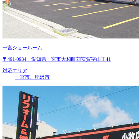
一宮ショールーム
〒491-0934 愛知県一宮市大和町苅安賀字山王41
対応エリア
一宮市、稲沢市