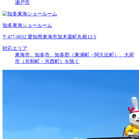
瀬戸市
知多東海ショールーム
〒477-0032 愛知県東海市加木屋町丸根12-5
対応エリア
東海市、知多市、知多郡（東浦町・阿久比町）、大府
市（共和町・共西町）を除く