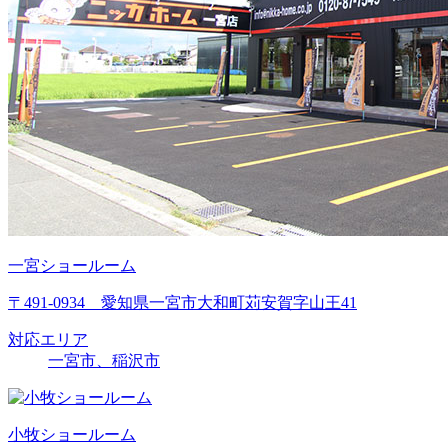
一宮ショールーム
〒491-0934 愛知県一宮市大和町苅安賀字山王41
対応エリア
一宮市、稲沢市
小牧ショールーム