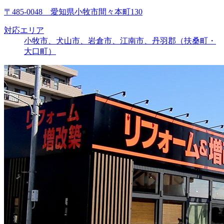
〒485-0048 愛知県小牧市間々本町130
対応エリア
小牧市、犬山市、岩倉市、江南市、丹羽郡（扶桑町・
大口町）