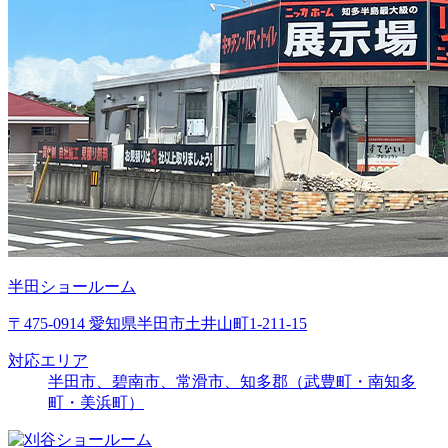
半田ショールーム
〒475-0914 愛知県半田市土井山町1-211-15
対応エリア
半田市、碧南市、常滑市、知多郡（武豊町・南知多
町・美浜町）