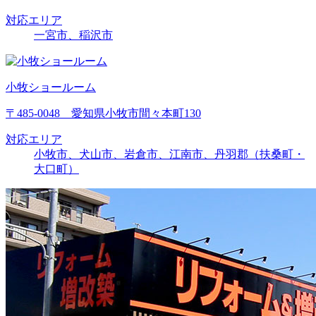
対応エリア
一宮市、稲沢市
小牧ショールーム
〒485-0048 愛知県小牧市間々本町130
対応エリア
小牧市、犬山市、岩倉市、江南市、丹羽郡（扶桑町・
大口町）