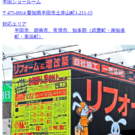
半田ショールーム
〒475-0914 愛知県半田市土井山町1-211-15
対応エリア
半田市、碧南市、常滑市、知多郡（武豊町・南知多
町・美浜町）