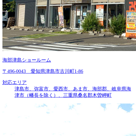
海部津島ショールーム
〒496-0043 愛知県津島市古川町1-86
対応エリア
津島市、弥富市、愛西市、あま市、海部郡、岐阜県海
津市（幡長を除く）、三重県桑名郡木曽岬町