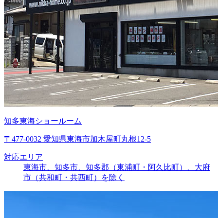
知多東海ショールーム
〒477-0032 愛知県東海市加木屋町丸根12-5
対応エリア
東海市、知多市、知多郡（東浦町・阿久比町）、大府
市（共和町・共西町）を除く