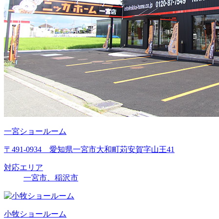
一宮ショールーム
〒491-0934 愛知県一宮市大和町苅安賀字山王41
対応エリア
一宮市、稲沢市
小牧ショールーム