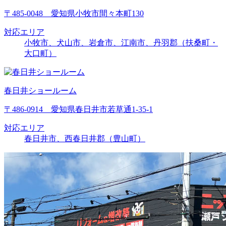
〒485-0048 愛知県小牧市間々本町130
対応エリア
小牧市、犬山市、岩倉市、江南市、丹羽郡（扶桑町・
大口町）
春日井ショールーム
〒486-0914 愛知県春日井市若草通1-35-1
対応エリア
春日井市、西春日井郡（豊山町）