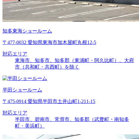
知多東海ショールーム
〒477-0032 愛知県東海市加木屋町丸根12-5
対応エリア
東海市、知多市、知多郡（東浦町・阿久比町）、大府
市（共和町・共西町）を除く
半田ショールーム
〒475-0914 愛知県半田市土井山町1-211-15
対応エリア
半田市、碧南市、常滑市、知多郡（武豊町・南知多
町・美浜町）