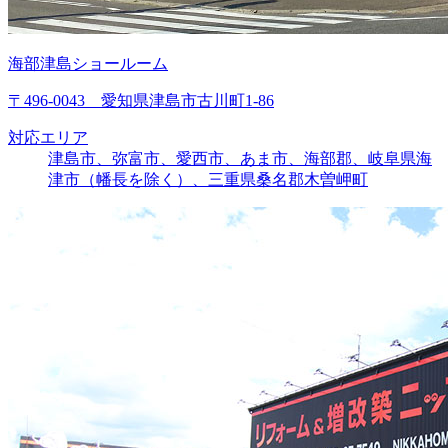
海部津島ショールーム
〒496-0043 愛知県津島市古川町1-86
対応エリア
津島市、弥富市、愛西市、あま市、海部郡、岐阜県海
津市（幡長を除く）、三重県桑名郡木曽岬町