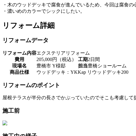
・木のウッドデッキで腐食が進んでいるため、今回は腐食の
・濃いめのカラーでシックにしたい。
リフォーム詳細
リフォームデータ
リフォーム内容
エクステリアリフォーム
費用
205,000円（税込）
工期
2日間
現場名
豊橋市 Y様邸
担当
豊橋ショールーム
商品仕様
ウッドデッキ：YKKap リウッドデッキ200
リフォームのポイント
屋根テラスが半分の長さでかぶっていたのでそこも考慮して
施工前