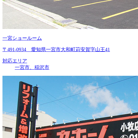
一宮ショールーム
〒491-0934 愛知県一宮市大和町苅安賀字山王41
対応エリア
一宮市、稲沢市