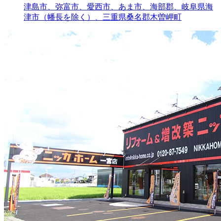
津島市、弥富市、愛西市、あま市、海部郡、岐阜県海
津市（幡長を除く）、三重県桑名郡木曽岬町