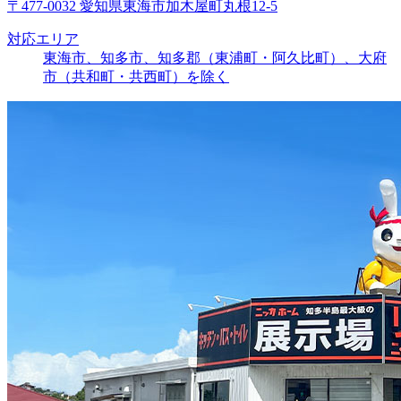
〒477-0032 愛知県東海市加木屋町丸根12-5
対応エリア
東海市、知多市、知多郡（東浦町・阿久比町）、大府
市（共和町・共西町）を除く