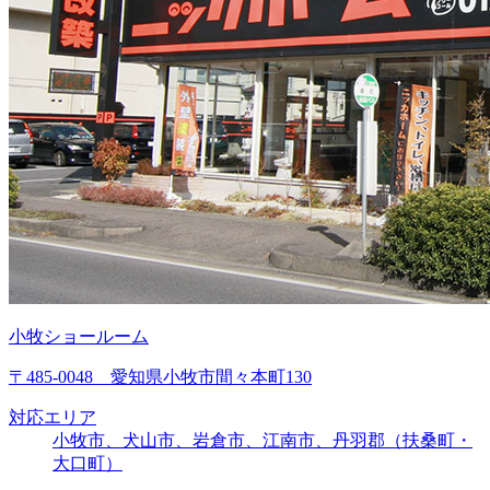
小牧ショールーム
〒485-0048 愛知県小牧市間々本町130
対応エリア
小牧市、犬山市、岩倉市、江南市、丹羽郡（扶桑町・
大口町）