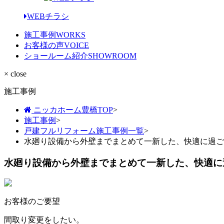
WEBチラシ
施工事例
WORKS
お客様の声
VOICE
ショールーム紹介
SHOWROOM
× close
施工事例
ニッカホーム豊橋TOP
>
施工事例
>
戸建フルリフォーム施工事例一覧
>
水廻り設備から外壁までまとめて一新した、快適に過ご
水廻り設備から外壁までまとめて一新した、快適に
お客様のご要望
間取り変更をしたい。