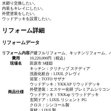
水廻り交換したい。
内装もキレイにしたい。
外壁塗装をしたい。
ウッドデッキを設置したい。
リフォーム詳細
リフォームデータ
リフォーム内容
戸建フルリフォーム、キッチンリフォーム、
費用
10,220,000円（税込）
現場名
田原市 S様邸
キッチン：クリナップ ステディア
洗面化粧台：LIXIL クレヴィ
浴室：TOTO サザナ
ウッドデッキ：YKKAP リウッドデッキ
外壁塗装：エスケー化研 プレミアムシリコン
商品仕様
ウッドデッキ：YKKap リウッドデッキ
玄関ドア：LIXIL リシェント PG
クロス：シンコール製
床材：LIXIL製