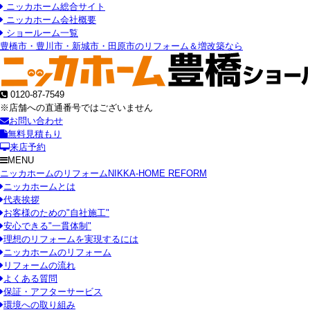
ニッカホーム総合サイト
ニッカホーム会社概要
ショールーム一覧
豊橋市・豊川市・新城市・田原市のリフォーム＆増改築なら
0120-87-7549
※店舗への直通番号ではございません
お問い合わせ
無料見積もり
来店予約
MENU
ニッカホームのリフォーム
NIKKA-HOME REFORM
ニッカホームとは
代表挨拶
お客様のための"自社施工"
安心できる"一貫体制"
理想のリフォームを実現するには
ニッカホームのリフォーム
リフォームの流れ
よくある質問
保証・アフターサービス
環境への取り組み