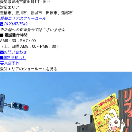
愛知県豊橋市前田町1丁目6-9
対応エリア
豊橋市、豊川市、新城市、田原市、蒲郡市
愛知エリアのフリーコール
0120-87-7549
※店舗への直通番号ではございません
電話受付時間
AM8：30～PM7：00
（土、日曜 AM9：00～PM6：00）
お問い合わせ
無料見積もり
来店予約
愛知エリアのショールームを見る