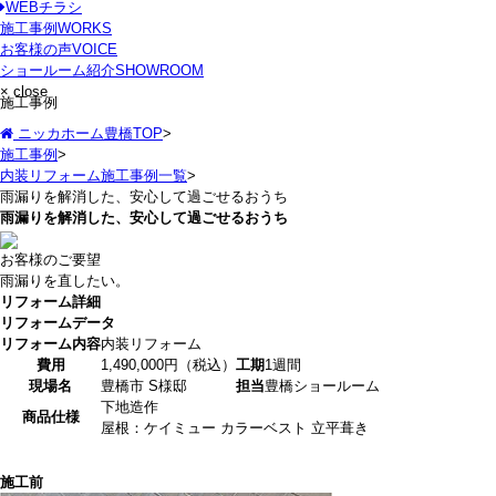
WEBチラシ
施工事例
WORKS
お客様の声
VOICE
ショールーム紹介
SHOWROOM
× close
施工事例
ニッカホーム豊橋TOP
>
施工事例
>
内装リフォーム施工事例一覧
>
雨漏りを解消した、安心して過ごせるおうち
雨漏りを解消した、安心して過ごせるおうち
お客様のご要望
雨漏りを直したい。
リフォーム詳細
リフォームデータ
リフォーム内容
内装リフォーム
費用
1,490,000円（税込）
工期
1週間
現場名
豊橋市 S様邸
担当
豊橋ショールーム
下地造作
商品仕様
屋根：ケイミュー カラーベスト 立平葺き
施工前