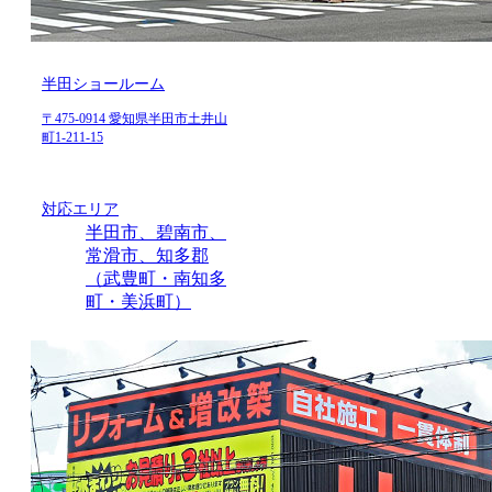
半田ショールーム
〒475-0914 愛知県半田市土井山
町1-211-15
対応エリア
半田市、碧南市、
常滑市、知多郡
（武豊町・南知多
町・美浜町）