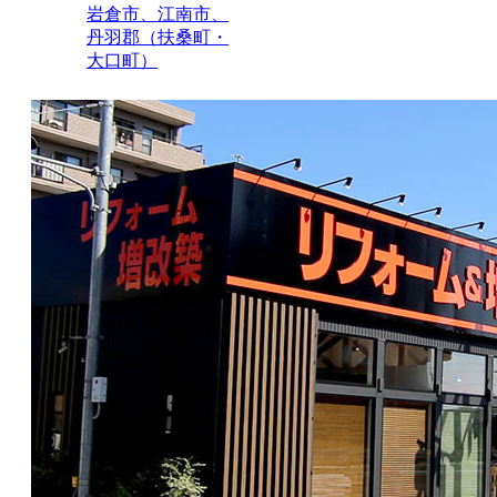
岩倉市、江南市、
丹羽郡（扶桑町・
大口町）