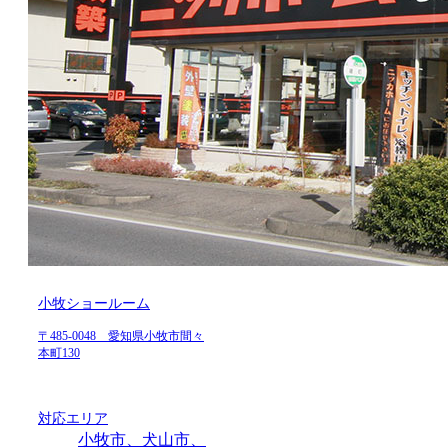
小牧ショールーム
〒485-0048 愛知県小牧市間々
本町130
対応エリア
小牧市、犬山市、