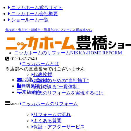
ニッカホーム総合サイト
ニッカホーム会社概要
ショールーム一覧
豊橋市・豊川市・新城市・田原市のリフォーム＆増改築なら
ニッカホームのリフォーム
NIKKA-HOME REFORM
0120-87-7549
ニッカホームとは
※店舗への直通番号ではございません
代表挨拶
お問い合わせ
お客様のための"自社施工"
無料見積もり
安心できる"一貫体制"
来店予約
理想のリフォームを実現するには
ニッカホームのリフォーム
MENU
リフォームの流れ
よくある質問
保証・アフターサービス