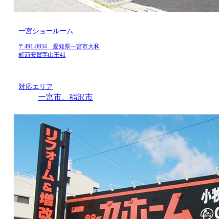
一宮ショールーム
〒491-0934 愛知県一宮市大和
町苅安賀字山王41
対応エリア
一宮市、稲沢市