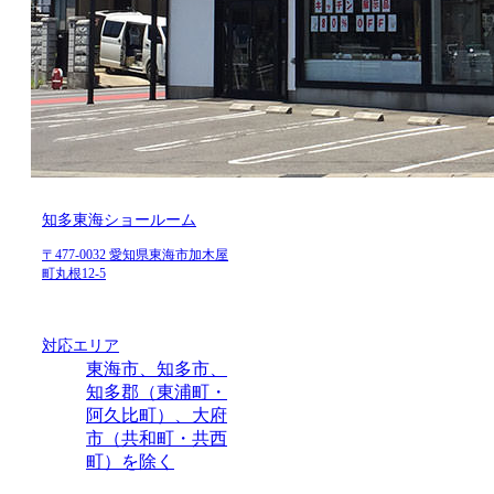
知多東海ショールーム
〒477-0032 愛知県東海市加木屋
町丸根12-5
対応エリア
東海市、知多市、
知多郡（東浦町・
阿久比町）、大府
市（共和町・共西
町）を除く