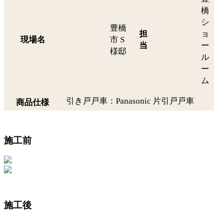
橋
シ
豊橋
担
ョ
現場名
市 S
当
ー
様邸
ル
ー
ム
引き戸戸車：Panasonic 片引戸戸車
商品仕様
施工前
施工後