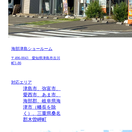
海部津島ショールーム
〒496-0043 愛知県津島市古川
町1-86
対応エリア
津島市、弥富市、
愛西市、あま市、
海部郡、岐阜県海
津市（幡長を除
く）、三重県桑名
郡木曽岬町