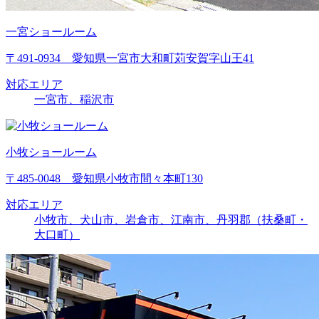
一宮ショールーム
〒491-0934 愛知県一宮市大和町苅安賀字山王41
対応エリア
一宮市、稲沢市
小牧ショールーム
〒485-0048 愛知県小牧市間々本町130
対応エリア
小牧市、犬山市、岩倉市、江南市、丹羽郡（扶桑町・
大口町）