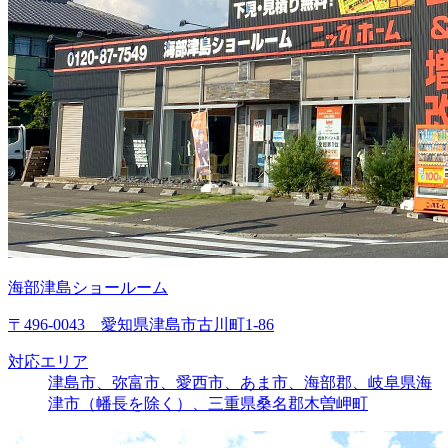
海部津島ショールーム
〒496-0043 愛知県津島市古川町1-86
対応エリア
津島市、弥富市、愛西市、あま市、海部郡、岐阜県海
津市（幡長を除く）、三重県桑名郡木曽岬町