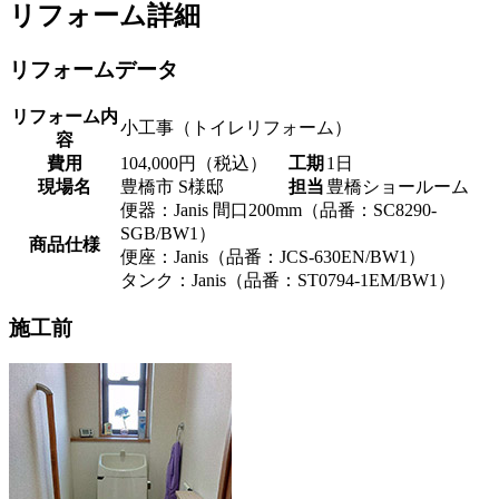
リフォーム詳細
リフォームデータ
リフォーム内
小工事（トイレリフォーム）
容
費用
104,000円（税込）
工期
1日
現場名
豊橋市 S様邸
担当
豊橋ショールーム
便器：Janis 間口200mm（品番：SC8290-
SGB/BW1）
商品仕様
便座：Janis（品番：JCS-630EN/BW1）
タンク：Janis（品番：ST0794-1EM/BW1）
施工前