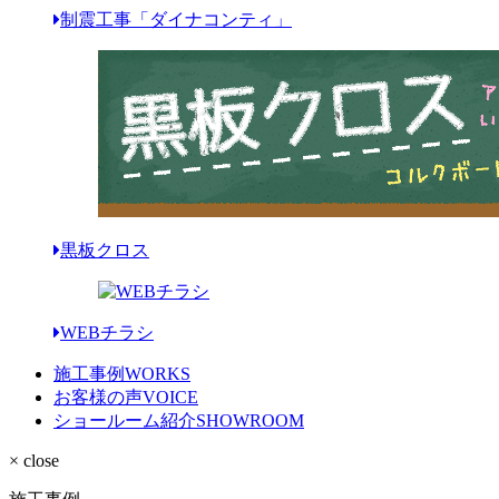
制震工事「ダイナコンティ」
黒板クロス
WEBチラシ
施工事例
WORKS
お客様の声
VOICE
ショールーム紹介
SHOWROOM
× close