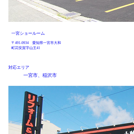
一宮ショールーム
〒491-0934 愛知県一宮市大和
町苅安賀字山王41
対応エリア
一宮市、稲沢市