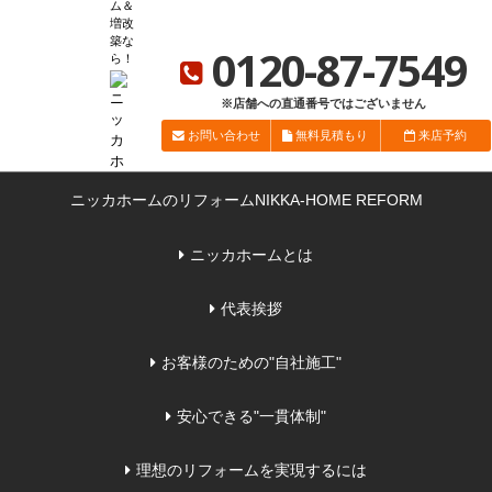
ム＆
ニッカホーム総合サイト
ニッカホーム会社概要
ショールーム一覧
増改
築な
0120-87-7549
ら
※店舗への直通番号ではございません
お問い合わせ
無料見積もり
来店予約
ニッカホームのリフォーム
NIKKA-HOME REFORM
ニッカホームとは
代表挨拶
お客様のための"自社施工"
安心できる"一貫体制"
理想のリフォームを実現するには