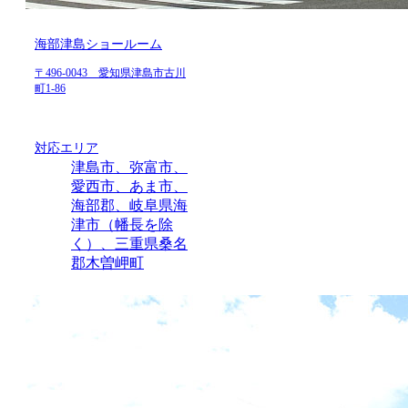
海部津島ショールーム
〒496-0043 愛知県津島市古川
町1-86
対応エリア
津島市、弥富市、
愛西市、あま市、
海部郡、岐阜県海
津市（幡長を除
く）、三重県桑名
郡木曽岬町