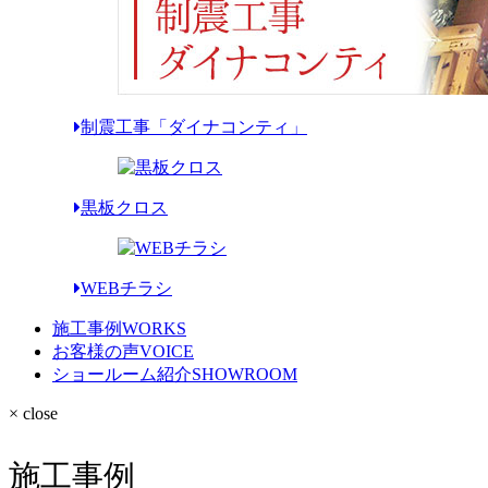
制震工事「ダイナコンティ」
黒板クロス
WEBチラシ
施工事例
WORKS
お客様の声
VOICE
ショールーム紹介
SHOWROOM
× close
施工事例