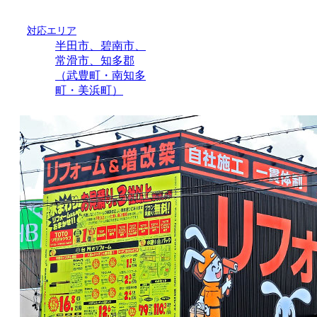
対応エリア
半田市、碧南市、
常滑市、知多郡
（武豊町・南知多
町・美浜町）