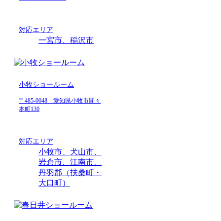
対応エリア
一宮市、稲沢市
小牧ショールーム
〒485-0048 愛知県小牧市間々
本町130
対応エリア
小牧市、犬山市、
岩倉市、江南市、
丹羽郡（扶桑町・
大口町）