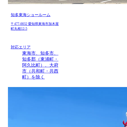
知多東海ショールーム
〒477-0032 愛知県東海市加木屋
町丸根12-5
対応エリア
東海市、知多市、
知多郡（東浦町・
阿久比町）、大府
市（共和町・共西
町）を除く