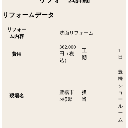
リフォームデータ
リフォー
洗面リフォーム
ム内容
362,000
1
工
円（税
費用
日
期
込）
豊
橋
シ
豊橋市
担
ョ
現場名
N様邸
当
ー
ル
ー
ム