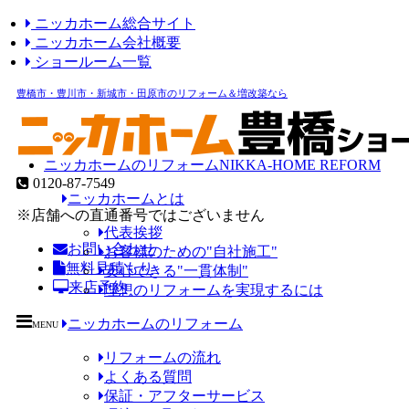
ニッカホーム総合サイト
ニッカホーム会社概要
ショールーム一覧
豊橋市・豊川市・新城市・田原市のリフォーム＆増改築なら
ニッカホームのリフォーム
NIKKA-HOME REFORM
0120-87-7549
ニッカホームとは
※店舗への直通番号ではございません
代表挨拶
お問い合わせ
お客様のための"自社施工"
無料見積もり
安心できる"一貫体制"
来店予約
理想のリフォームを実現するには
ニッカホームのリフォーム
MENU
リフォームの流れ
よくある質問
保証・アフターサービス