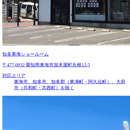
知多東海ショールーム
〒477-0032 愛知県東海市加木屋町丸根12-5
対応エリア
東海市、知多市、知多郡（東浦町・阿久比町）、大府
市（共和町・共西町）を除く