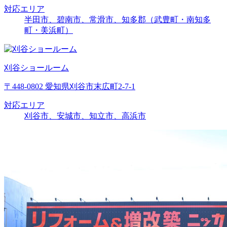
対応エリア
半田市、碧南市、常滑市、知多郡（武豊町・南知多
町・美浜町）
刈谷ショールーム
〒448-0802 愛知県刈谷市末広町2-7-1
対応エリア
刈谷市、安城市、知立市、高浜市