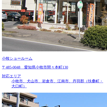
小牧ショールーム
〒485-0048 愛知県小牧市間々本町130
対応エリア
小牧市、犬山市、岩倉市、江南市、丹羽郡（扶桑町・
大口町）