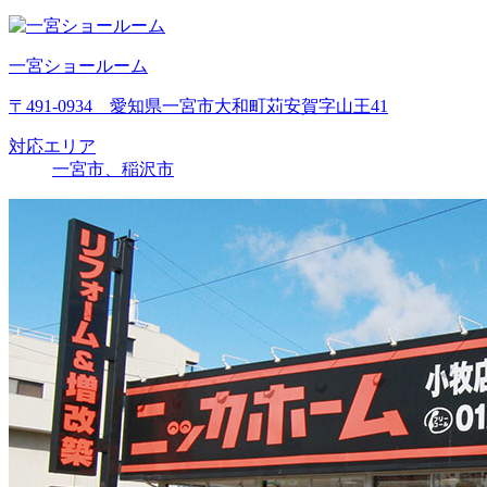
一宮ショールーム
〒491-0934 愛知県一宮市大和町苅安賀字山王41
対応エリア
一宮市、稲沢市