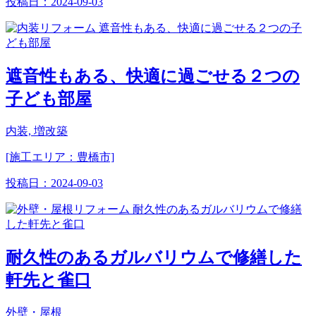
投稿日：
2024-09-03
遮音性もある、快適に過ごせる２つの
子ども部屋
内装, 増改築
[施工エリア：豊橋市]
投稿日：
2024-09-03
耐久性のあるガルバリウムで修繕した
軒先と雀口
外壁・屋根