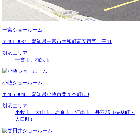
一宮ショールーム
〒491-0934 愛知県一宮市大和町苅安賀字山王41
対応エリア
一宮市、稲沢市
小牧ショールーム
〒485-0048 愛知県小牧市間々本町130
対応エリア
小牧市、犬山市、岩倉市、江南市、丹羽郡（扶桑町・
大口町）