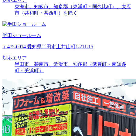
対応エリア
東海市、知多市、知多郡（東浦町・阿久比町）、大府
市（共和町・共西町）を除く
半田ショールーム
〒475-0914 愛知県半田市土井山町1-211-15
対応エリア
半田市、碧南市、常滑市、知多郡（武豊町・南知多
町・美浜町）