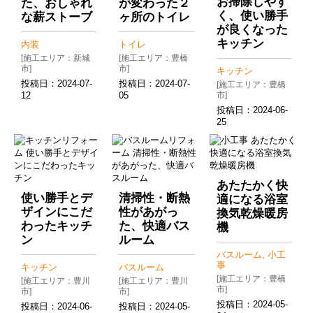
お掃除しやす
た、おしゃれ
が変わった２
く、使い勝手
な薪ストーブ
ヶ所のトイレ
が良くなった
キッチン
内装
トイレ
[施工エリア：新城
[施工エリア：豊橋
市]
市]
キッチン
投稿日：
2024-07-
投稿日：
2024-07-
[施工エリア：豊橋
12
05
市]
投稿日：
2024-06-
25
あたたかく快
使い勝手とデ
清掃性・断熱
適になる浴室
ザインにこだ
性があがっ
換気乾燥暖房
わったキッチ
た、快適バス
機
ン
ルーム
バスルーム, 小工
事
キッチン
バスルーム
[施工エリア：豊橋
[施工エリア：豊川
[施工エリア：豊川
市]
市]
市]
投稿日：
2024-05-
投稿日：
2024-06-
投稿日：
2024-05-