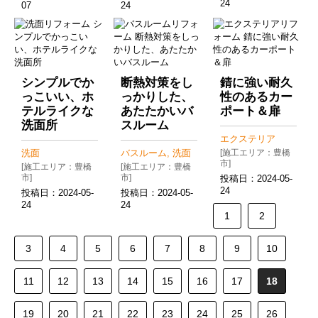
24
07
24
シンプルでか
断熱対策をし
錆に強い耐久
っこいい、ホ
っかりした、
性のあるカー
テルライクな
あたたかいバ
ポート＆扉
洗面所
スルーム
エクステリア
洗面
バスルーム, 洗面
[施工エリア：豊橋
市]
[施工エリア：豊橋
[施工エリア：豊橋
市]
市]
投稿日：
2024-05-
24
投稿日：
2024-05-
投稿日：
2024-05-
24
24
1
2
3
4
5
6
7
8
9
10
11
12
13
14
15
16
17
18
19
20
21
22
23
24
25
26