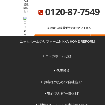
ム＆
ニッカホーム総合サイト
ニッカホーム会社概要
ショールーム一覧
増改
0120-87-7549
築な
ら
※店舗への直通番号ではございません
お問い合わせ
無料見積もり
来店
ニッカホームのリフォーム
NIKKA-HOME REFORM
ニッカホームとは
代表挨拶
お客様のための"自社施工"
安心できる"一貫体制"