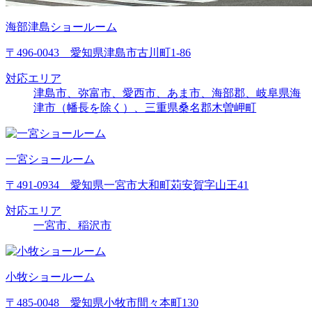
海部津島ショールーム
〒496-0043 愛知県津島市古川町1-86
対応エリア
津島市、弥富市、愛西市、あま市、海部郡、岐阜県海
津市（幡長を除く）、三重県桑名郡木曽岬町
一宮ショールーム
〒491-0934 愛知県一宮市大和町苅安賀字山王41
対応エリア
一宮市、稲沢市
小牧ショールーム
〒485-0048 愛知県小牧市間々本町130