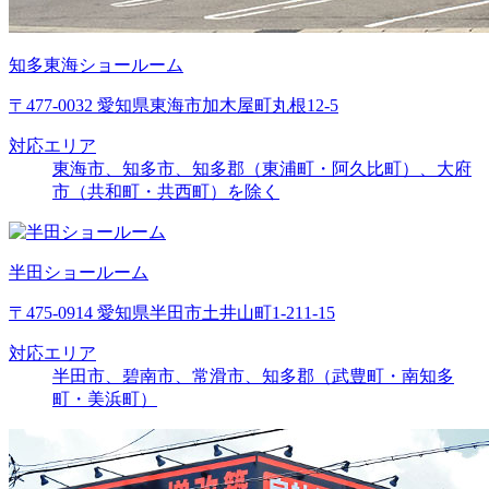
知多東海ショールーム
〒477-0032 愛知県東海市加木屋町丸根12-5
対応エリア
東海市、知多市、知多郡（東浦町・阿久比町）、大府
市（共和町・共西町）を除く
半田ショールーム
〒475-0914 愛知県半田市土井山町1-211-15
対応エリア
半田市、碧南市、常滑市、知多郡（武豊町・南知多
町・美浜町）